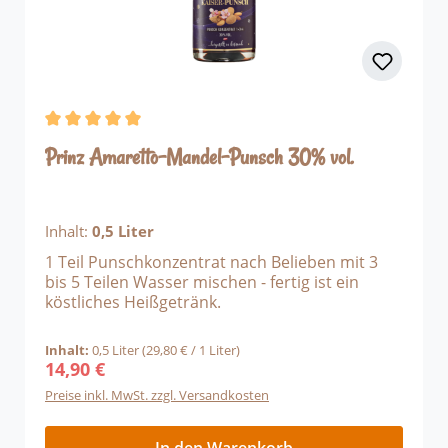
Wärme und echte Punsch-Atmosphäre – ohne
Alkohol, aber mit vollem Geschmack. Jetzt Prinz
Kinder Alpenfeuer Kinderpunsch kaufen und
winterlichen Genuss für die ganze Familie
erleben!
Durchschnittliche Bewertung von 5 von 5 Sternen
Prinz Amaretto-Mandel-Punsch 30% vol.
Inhalt:
0,5 Liter
1 Teil Punschkonzentrat nach Belieben mit 3
bis 5 Teilen Wasser mischen - fertig ist ein
köstliches Heißgetränk.
Inhalt:
0,5 Liter
(29,80 € / 1 Liter)
14,90 €
Regulärer Preis:
Preise inkl. MwSt. zzgl. Versandkosten
In den Warenkorb