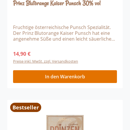
Prinz Blutorange Kaiser Punsch 30% vol
Fruchtige österreichische Punsch Spezialität.
Der Prinz Blutorange Kaiser Punsch hat eine
angenehme Süße und einen leicht säuerlichen
fruchtigen Geschmack. Als alkoholische
Komponente ist der beliebte Prinz Inländer
14,90 €
Regulärer Preis:
Rum dem Punsch hinzugefügt. Das Punsch-
Preise inkl. MwSt. zzgl. Versandkosten
Konzentrat genießen Sie in einem Teil Punsch
und drei Teilen heißem Wasser, Schwarztee
oder Kräutertee zu einem winterlichen
In den Warenkorb
Heißgetränk.
Bestseller