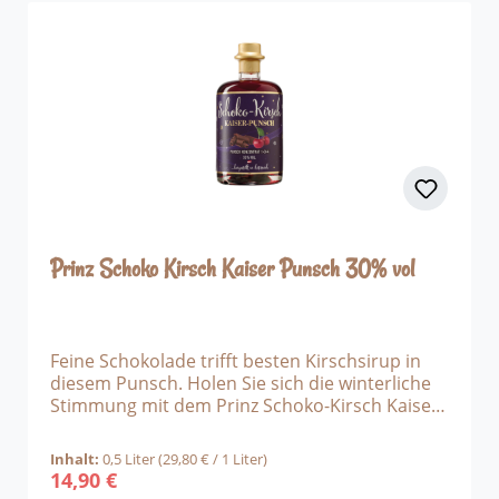
Prinz Schoko Kirsch Kaiser Punsch 30% vol
Feine Schokolade trifft besten Kirschsirup in
diesem Punsch. Holen Sie sich die winterliche
Stimmung mit dem Prinz Schoko-Kirsch Kaiser
Punsch nach Nachhause in die Stube. Bester
Inländer Rum dient dem Punsch Konzentrat als
Inhalt:
0,5 Liter
(29,80 € / 1 Liter)
alkoholische Zutat, dazu kommt noch feine
14,90 €
Regulärer Preis:
Zartbitterschokolade und Kirsch-Sirup aus