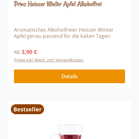
Durchschnittliche Bewertung von 5 von 5 Sternen
Prinz Heisser Winter Apfel Alkoholfrei
Aromatisches Alkoholfreier Heisser Winter
Apfel genau passend für die kalten Tagen.
3,90 €
Regulärer Preis:
Ab
Preise inkl. MwSt. zzgl. Versandkosten
Details
Bestseller