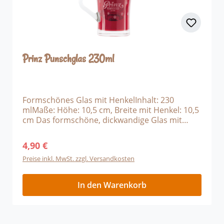
Prinz Punschglas 230ml
Formschönes Glas mit HenkelInhalt: 230
mlMaße: Höhe: 10,5 cm, Breite mit Henkel: 10,5
cm Das formschöne, dickwandige Glas mit
Henkel eignet sich perfekt für den Genuss von
Heißgetränken wie Punsch, Glühwein oder dem
4,90 €
Regulärer Preis:
feinen Bratapfel Likör. Bedruckt mit weißem
Preise inkl. MwSt. zzgl. Versandkosten
Prinz-Schriftzug und Schneeflocken.
In den Warenkorb