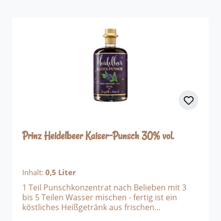
Bratapfel Likör 16 % vol1 x Winter Schlehen
Likör 16 % vol1 x Apfel-Nuss Kaiser-Punsch
Likör 30 % vol1 x Heidelbeer Kaiser-Punsch
Likör 30 % vol1 x Zwetschkenstrudel Likör 16 %
vol
Prinz Heidelbeer Kaiser-Punsch 30% vol.
Inhalt:
0,5 Liter
1 Teil Punschkonzentrat nach Belieben mit 3
bis 5 Teilen Wasser mischen - fertig ist ein
köstliches Heißgetränk aus frischen
Heidelbeeren und dem beliebten Prinz Inländer