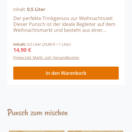
Inhalt:
0,5 Liter
Der perfekte Trinkgenuss zur Weihnachtszeit
Dieser Punsch ist der ideale Begleiter auf dem
Weihnachtsmarkt und besteht aus einer
Mischung von Fruchtsäften und erlesenen
Wintergewürzen wie Zimt, Nelken und
Inhalt:
0,5 Liter
(29,80 € / 1 Liter)
Kardamom. Der Alpenbrenner
14,90 €
Regulärer Preis:
Trinkempfehlung: 1 Teil Punschkonzentrat
Preise inkl. MwSt. zzgl. Versandkosten
nach Belieben mit 3 bis 5 Teilen Wasser
mischen - fertig ist ein köstliches Heißgetränk.
In den Warenkorb
Punsch zum mischen