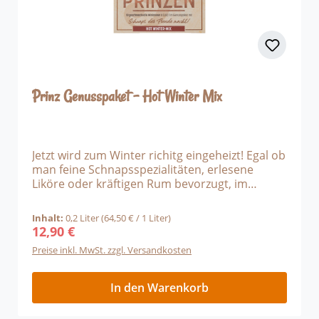
Prinz Genusspaket - Hot Winter Mix
Jetzt wird zum Winter richitg eingeheizt! Egal ob
man feine Schnapsspezialitäten, erlesene
Liköre oder kräftigen Rum bevorzugt, im
Genusspaket Hot Winter Mix findet jeder
seinen persönlichen Favoriten für den Winter.
Inhalt:
0,2 Liter
(64,50 € / 1 Liter)
Das Genusspaket ist perfekt zum Verschenken
12,90 €
Regulärer Preis:
geeignet, für die erste Après-Ski-Party oder für
Preise inkl. MwSt. zzgl. Versandkosten
einen gemütlichen Abend vor dem Kamin. 1 x
Winter Haselnuss Spirituose 34 % vol1 x Winter
Marillen Spirituose 34 % vol1 x Rum Caramel
In den Warenkorb
Likör 40 % vol1 x Heißer Willi Likör 16 % vol1 x
Gamsblut Winter-Edition Likör 23 % vol1 x