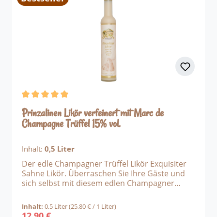
Durchschnittliche Bewertung von 5 von 5 Sternen
Prinzalinen Likör verfeinert mit Marc de
Champagne Trüffel 15% vol.
Inhalt:
0,5 Liter
Der edle Champagner Trüffel Likör Exquisiter
Sahne Likör. Überraschen Sie Ihre Gäste und
sich selbst mit diesem edlen Champagner
Trüffel Likör. Der Frauenliebling unter den
Creams! Eine persönliche Empfehlung von uns
Inhalt:
0,5 Liter
(25,80 € / 1 Liter)
ist definitiv der Champagner Trüffel Likör
12,90 €
Regulärer Preis: