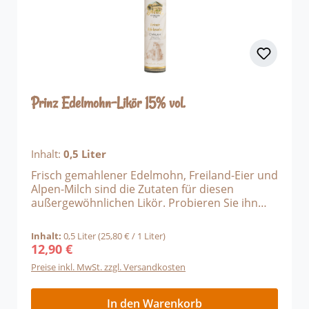
Liebhaber oder als exklusive Spezialität für
Feinschmecker Alkoholgehalt: 16 % Vol. Inhalt:
0,5 l Ob als Highlight für festliche Anlässe oder
als luxuriöser Genussmoment – der Ziegen-Sig
Likör der Bergbrennerei Löwen ist ein edler
Begleiter, der Eleganz und Authentizität in
jedem Schluck vereint.
Prinz Edelmohn-Likör 15% vol.
Inhalt:
0,5 Liter
Frisch gemahlener Edelmohn, Freiland-Eier und
Alpen-Milch sind die Zutaten für diesen
außergewöhnlichen Likör. Probieren Sie ihn
zum Eis, Kuchen, Pudding oder Dessert in einer
geselligen Runde. Schmeckt traumhaft nach
Inhalt:
0,5 Liter
(25,80 € / 1 Liter)
frischem Mohn!
12,90 €
Regulärer Preis:
Preise inkl. MwSt. zzgl. Versandkosten
In den Warenkorb