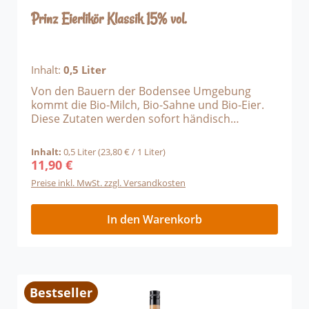
Durchschnittliche Bewertung von 5 von 5 Sternen
Prinz Eierlikör Klassik 15% vol.
Inhalt:
0,5 Liter
Von den Bauern der Bodensee Umgebung
kommt die Bio-Milch, Bio-Sahne und Bio-Eier.
Diese Zutaten werden sofort händisch
verarbeitet und bilden die Grundlage für den
allzeit beliebten Eierlikör. Beste, natürliche
Inhalt:
0,5 Liter
(23,80 € / 1 Liter)
Zutaten die man schmeckt.
11,90 €
Regulärer Preis:
Preise inkl. MwSt. zzgl. Versandkosten
In den Warenkorb
Bestseller