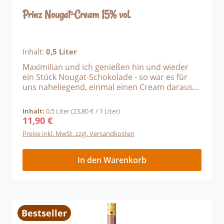
Prinz Nougat-Cream 15% vol.
Inhalt:
0,5 Liter
Maximilian und ich genießen hin und wieder
ein Stück Nougat-Schokolade - so war es für
uns naheliegend, einmal einen Cream daraus
herzustellen. Wir hatten noch nicht mal
Etiketten entworfen, schon waren die ersten
Inhalt:
0,5 Liter
(23,80 € / 1 Liter)
Flaschen weg. Nachdem Süßes nicht dick
11,90 €
Regulärer Preis:
macht, sondern formt, wünschen wir Ihnen
Preise inkl. MwSt. zzgl. Versandkosten
"wohl bekomm's"!
In den Warenkorb
Bestseller