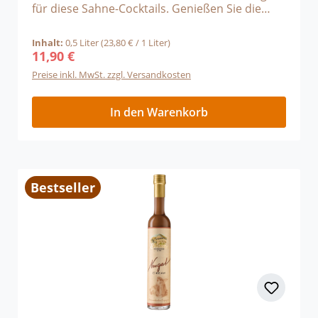
für diese Sahne-Cocktails. Genießen Sie die
Creams pur oder verfeinern Sie Ihr Eis oder
Ihren Pudding!
Inhalt:
0,5 Liter
(23,80 € / 1 Liter)
11,90 €
Regulärer Preis:
Preise inkl. MwSt. zzgl. Versandkosten
In den Warenkorb
Bestseller