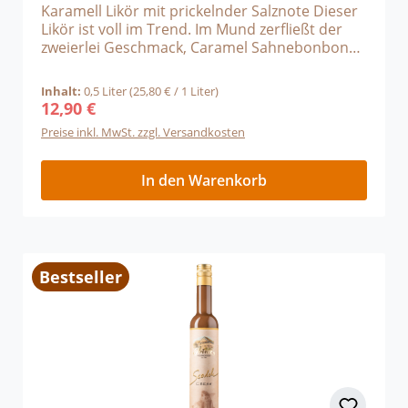
Karamell Likör mit prickelnder Salznote Dieser
Likör ist voll im Trend. Im Mund zerfließt der
zweierlei Geschmack, Caramel Sahnebonbon
und Salz. Die cremige Süße des Karamells führt
mit der Prise Fleur de Sel zu einer echten
Inhalt:
0,5 Liter
(25,80 € / 1 Liter)
Geschmacksexplosion am Gaumen. Unsere
12,90 €
Regulärer Preis:
Trinkempfehlung: gut gekühlt, auf Eis.
Preise inkl. MwSt. zzgl. Versandkosten
In den Warenkorb
Bestseller