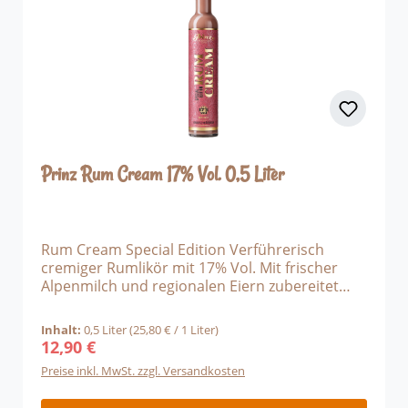
Prinz Rum Cream 17% Vol. 0,5 Liter
Rum Cream Special Edition Verführerisch
cremiger Rumlikör mit 17% Vol. Mit frischer
Alpenmilch und regionalen Eiern zubereitet
Veredelt mit feinstem Rum und edlem Kakao
Ein Schokoladen-Rum-Traum Stell dir vor, wie
Inhalt:
0,5 Liter
(25,80 € / 1 Liter)
frische Alpenmilch und regionale Eier zu einer
12,90 €
Regulärer Preis:
samtigen Creme verschmelzen, die mit edlem
Preise inkl. MwSt. zzgl. Versandkosten
Rum und feinster Schokolade veredelt wird.
Das Ergebnis? Ein unwiderstehlicher Likör, der