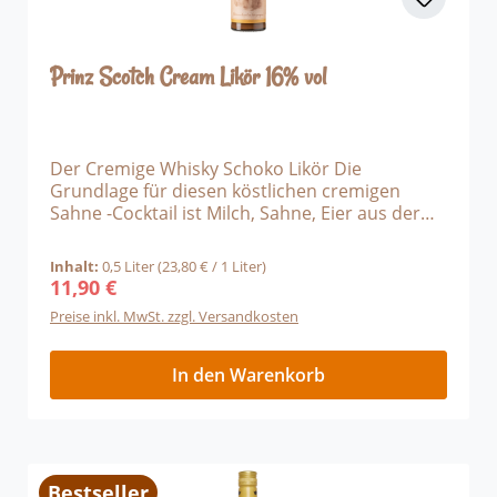
Prinz Scotch Cream Likör 16% vol
Der Cremige Whisky Schoko Likör Die
Grundlage für diesen köstlichen cremigen
Sahne -Cocktail ist Milch, Sahne, Eier aus der
Bodensee Region und feinste Schokolade,
verfeinert mit einem Schuss kräftigen Whisky.
Inhalt:
0,5 Liter
(23,80 € / 1 Liter)
Krönen Sie Ihren Pudding oder Eis mit der
11,90 €
Regulärer Preis:
cremigen Konsistenz des Prinz Scotch Cream
Preise inkl. MwSt. zzgl. Versandkosten
Likörs. Am besten genießen Sie ihn gut geküht -
pur oder auch perfekt passend zu Ihrer
Süßspeise.
In den Warenkorb
Bestseller