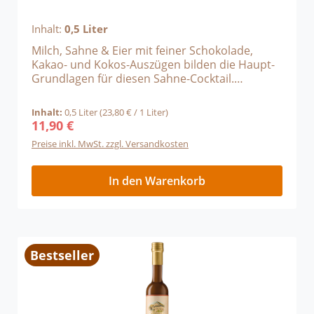
Inhalt:
0,5 Liter
Milch, Sahne & Eier mit feiner Schokolade,
Kakao- und Kokos-Auszügen bilden die Haupt-
Grundlagen für diesen Sahne-Cocktail.
Genießen Sie Festtags Likör pur oder
verfeinern Sie Ihr Eis oder Ihren Pudding!
Inhalt:
0,5 Liter
(23,80 € / 1 Liter)
11,90 €
Regulärer Preis:
Preise inkl. MwSt. zzgl. Versandkosten
In den Warenkorb
Bestseller