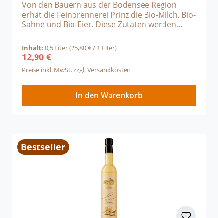
Von den Bauern aus der Bodensee Region
erhät die Feinbrennerei Prinz die Bio-Milch, Bio-
Sahne und Bio-Eier. Diese Zutaten werden
sofort händisch verarbeitet und bilden die
Grundlage für den allzeit beliebten Eierlikör.
Inhalt:
0,5 Liter
(25,80 € / 1 Liter)
Beste, natürliche Zutaten die man schneckt.Ein
12,90 €
Regulärer Preis:
Schuss Orange-Likör macht den Eierlikör-
Preise inkl. MwSt. zzgl. Versandkosten
Orange fruchtig-süß.
In den Warenkorb
Bestseller