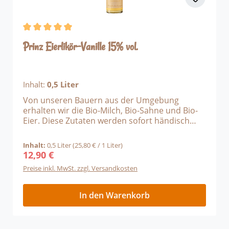
Durchschnittliche Bewertung von 4.88 von 5 Sternen
Prinz Eierlikör-Vanille 15% vol.
Inhalt:
0,5 Liter
Von unseren Bauern aus der Umgebung
erhalten wir die Bio-Milch, Bio-Sahne und Bio-
Eier. Diese Zutaten werden sofort händisch
verarbeitet und bilden die Grundlage für den
allzeit beliebten Eierlikör. Beste, natürliche
Inhalt:
0,5 Liter
(25,80 € / 1 Liter)
Zutaten die man schneckt.Edle Vanille-Schoten
12,90 €
Regulärer Preis:
veredeln diese Eierlikör-Spezialität & machen
Preise inkl. MwSt. zzgl. Versandkosten
ihn einzigartig.
In den Warenkorb