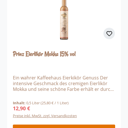
Prinz Eierlikör Mokka 15% vol
Ein wahrer Kaffeehaus Eierkikör Genuss Der
intensive Geschmack des cremigen Eierlikör
Mokka und seine schöne Farbe erhält er durch
die regionale Heumilch und den Freilandeier
von höchster Qualität. Das schmecken Sie
Inhalt:
0,5 Liter
(25,80 € / 1 Liter)
dann auch! Alpenbrenner Tipp: Sie können den
12,90 €
Regulärer Preis:
Eierlikör Mokka gekühlt bei 10 - 12°C genießen,
Preise inkl. MwSt. zzgl. Versandkosten
oder als Heißgetränk entfaltet er seinen vollen
Geschmack