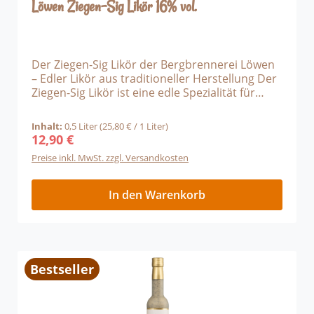
Löwen Ziegen-Sig Likör 16% vol.
Der Ziegen-Sig Likör der Bergbrennerei Löwen
– Edler Likör aus traditioneller Herstellung Der
Ziegen-Sig Likör ist eine edle Spezialität für
wahre Genießer. Hergestellt in liebevoller
Handarbeit überzeugt er durch seine cremige
Inhalt:
0,5 Liter
(25,80 € / 1 Liter)
Textur, harmonische Süße und einen
12,90 €
Regulärer Preis:
eleganten, langanhaltenden Abgang. Dieser
Preise inkl. MwSt. zzgl. Versandkosten
Premium-Likör vereint höchste Qualität mit
einem einzigartigen Geschmackserlebnis. Ein
Likör für besondere Momente Der Ziegen-Sig
In den Warenkorb
Likör wird in kleinen Chargen produziert und
ausschließlich aus ausgewählten Zutaten
gefertigt. Durch die schonende Verarbeitung
entfaltet er ein fein abgestimmtes Aromaprofil,
das pur, auf Eis oder als raffinierte Zutat in
Bestseller
Desserts und Cocktails begeistert. Genuss-
Empfehlung Serviertemperatur: 8–12 °C Perfekt
geeignet: als Digestif, Geschenkidee für Likör-