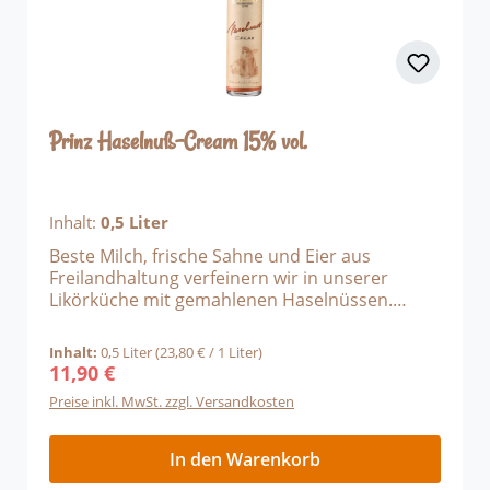
Prinz Haselnuß-Cream 15% vol.
Inhalt:
0,5 Liter
Beste Milch, frische Sahne und Eier aus
Freilandhaltung verfeinern wir in unserer
Likörküche mit gemahlenen Haselnüssen.
Dieser feine Mix wird anschließend so lange
gerührt, bis eine feincremige Konsistenz
Inhalt:
0,5 Liter
(23,80 € / 1 Liter)
entsteht, die regelrecht auf der Zunge zergeht
11,90 €
Regulärer Preis:
und unsere Creams so besonders macht.
Preise inkl. MwSt. zzgl. Versandkosten
Neben der herrlichen Haselnussnote mischt
sich im Geschmack auch ein Hauch von Nougat
dazu. Einfach köstlich! Unsere
In den Warenkorb
Trinkempfehlung: Genießen Sie den Haselnuss