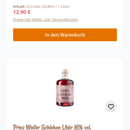
nach den altbewährten Prinz Rezepten
Inhalt:
0,5 Liter
(25,80 € / 1 Liter)
verarbeitet. besondere rotfleischige Farbe der
12,90 €
Regulärer Preis:
Weirouge Apfelsorte knallroter süß-säuerlicher
Preise inkl. MwSt. zzgl. Versandkosten
Likörgenuss ausgepärgtes komplexes
Fruchtaroma Alpenbrenner Tipp: Servieren Sie
den Roten Apfellikör gekühlt zwischen 8 - 15°C
In den Warenkorb
pur oder als Aperitif mit Sekt oder Prosecco.
Prinz Winter Schlehen Likör 16% vol.