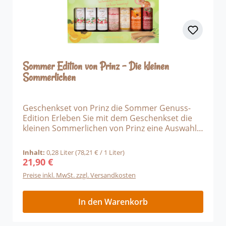
Sommer Edition von Prinz - Die kleinen
Sommerlichen
Geschenkset von Prinz die Sommer Genuss-
Edition Erleben Sie mit dem Geschenkset die
kleinen Sommerlichen von Prinz eine Auswahl
von geschmackvollen frischen und fruchtigen
Likör Spezialitäten. Erzeugt werden die kleinen
Inhalt:
0,28 Liter
(78,21 € / 1 Liter)
Köstlichkeiten von handverlesenen Obst und
21,90 €
Regulärer Preis:
frischen Zutaten versehen, und mit
Preise inkl. MwSt. zzgl. Versandkosten
hochwertigen Destillaten verfeinert. 1 x 0,04 l
Himbeer Limes 16 % Vol. 1 x 0,04 l Marillen
Limes 16 % Vol. 1 x 0,04 l Rhabarber Likör 16 %
In den Warenkorb
Vol. 1 x 0,04 l Scharfer Kuss 16 % Vol. 1 x 0,04 l
Heiße Liebe 16 % Vol. 1 x 0,04 l Feurige Lust 16