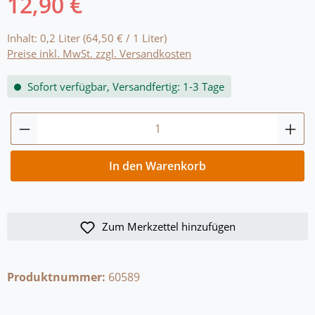
12,90 €
Regulärer Preis:
Inhalt:
0,2 Liter
(64,50 € / 1 Liter)
Preise inkl. MwSt. zzgl. Versandkosten
Sofort verfügbar, Versandfertig: 1-3 Tage
Produkt Anzahl: Gib den gewünschten Wert
In den Warenkorb
Zum Merkzettel hinzufügen
Produktnummer:
60589