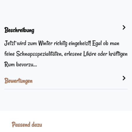
Beschreibung
Jetzt wird zum Winter richitg eingeheizt! Egal ob man
feine Schnapsspezialitäten, erlesene Liköre oder kräftigen
Rum bevorzu…
Bewertungen
Produktgalerie überspringen
Passend dazu