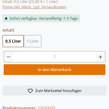
Inhalt:
0,5 Liter
(25,80 € / 1 Liter)
Preise inkl. MwSt. zzgl. Versandkosten
Sofort verfügbar, Versandfertig: 1-3 Tage
auswählen
Inhalt
0,5 Liter
1 Liter
(Diese Option ist zurzeit nicht verfügbar.)
Produkt Anzahl: Gib den gewünschten Wert
In den Warenkorb
Zum Merkzettel hinzufügen
Produktnummer:
10650050