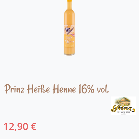
Prinz Heiße Henne 16% vol.
12,90 €
Regulärer Preis: