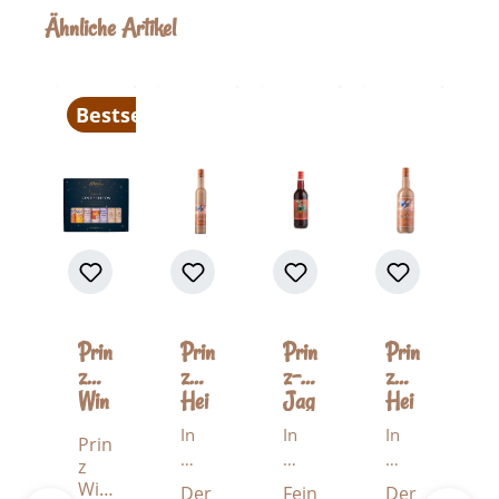
Produktgalerie überspringen
Ähnliche Artikel
Bestseller
Prin
Prin
Prin
Prin
z
z
z-
z
Win
Hei
Jag
Hei
ter
ße-
erte
ße-
In
In
In
Prin
Gen
Has
e
Has
h
h
h
z
uss
elnu
40
elnu
al
al
al
Win
Der
Fein
Der
-
ss
%
ss