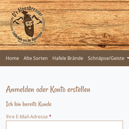
m Hauptinhalt springen
Zur Suche springen
Zur Hauptnavigation springen
Home
Alte Sorten
Hafele Brände
Schnäpse/Geiste
Anmelden oder Konto erstellen
Ich bin bereits Kunde
Ihre E-Mail-Adresse
*