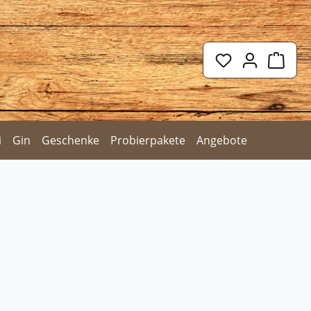
Du hast 0 Prod
Ware
i
Gin
Geschenke
Probierpakete
Angebote